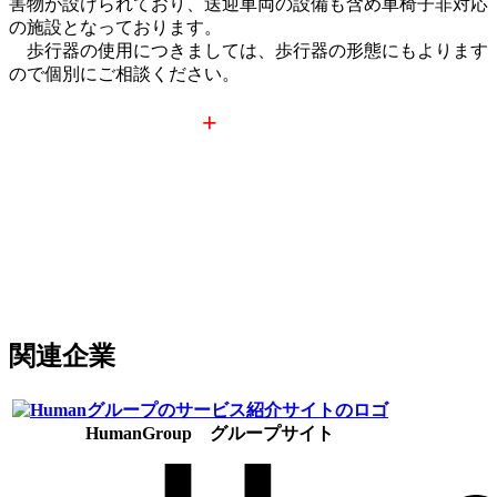
害物が設けられており、送迎車両の設備も含め車椅子非対応
の施設となっております。
歩行器の使用につきましては、歩行器の形態にもよります
ので個別にご相談ください。
Physio Studio Re
+
move
〒880-0835
宮崎県宮崎市阿波岐原町前浜4276-673
TEL：0985-20-2729
介護保険事業所番号：4570107963
サービス種別：通所介護
関連企業
HumanGroup グループサイト